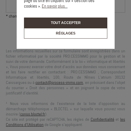
page du site en cliquant sur « Gestion des
cookies ».
En savoir plus...
* champs obligatoires
TOUT ACCEPTER
RÉGLAGES
Les informations recueillies sur ce formulaire sont enregistrées dans un
fichier informatisé par la société
PRO.CESSIMMO
pour la gestion et le
suivi de votre demande. Conformément à la loi « informatique et libertés
», Vous pouvez exercer votre droit d'accès aux données vous concernant
et les faire rectifier en contactant :
PRO.CESSIMMO
, Correspondant
Informatique et libertés,
100, Route de Nîmes L’atrium 30132
Caissargues
ou à
contact@process-immo.com
, en précisant dans l’objet
du courrier « Droit des personnes » et en joignant la copie de votre
justificatif d’identité.
¹ Nous vous informons de l’existence de la liste d’opposition au
démarchage téléphonique « BLOCTEL » sur laquelle vous pouvez vous
inscrire (
conso.bloctel.fr
).
Ce site est protégé par reCAPTCHA, les règles de
Confidentialité
et
les
Conditions d'Utilisation
de Google s'appliquent.