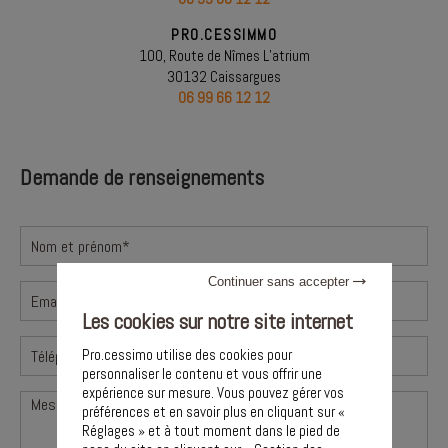
PRO.CESSIMMO
100, Route de Nîmes L’atrium
30132 Caissargues
06 99 66 12 12
Demande de renseignements
Continuer sans accepter
Les cookies sur notre site internet
Pro.cessimo utilise des cookies pour
personnaliser le contenu et vous offrir une
expérience sur mesure. Vous pouvez gérer vos
préférences et en savoir plus en cliquant sur «
Réglages » et à tout moment dans le pied de