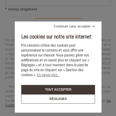
* champs obligatoires
Continuer sans accepter
Les cookies sur notre site internet
Les informations recueillies sur ce formulaire sont enregistrées dans un
fichier informatisé par la société
PRO.CESSIMMO
pour la gestion et le
Pro.cessimo utilise des cookies pour
suivi de votre demande. Conformément à la loi « informatique et libertés
personnaliser le contenu et vous offrir une
», Vous pouvez exercer votre droit d'accès aux données vous concernant
expérience sur mesure. Vous pouvez gérer vos
et les faire rectifier en contactant :
PRO.CESSIMMO
, Correspondant
préférences et en savoir plus en cliquant sur «
Informatique et libertés,
100, Route de Nîmes L’atrium 30132
Réglages » et à tout moment dans le pied de
Caissargues
ou à
contact@process-immo.com
, en précisant dans l’objet
page du site en cliquant sur « Gestion des
du courrier « Droit des personnes » et en joignant la copie de votre
cookies ».
En savoir plus...
justificatif d’identité.
¹ Nous vous informons de l’existence de la liste d’opposition au
TOUT ACCEPTER
démarchage téléphonique « BLOCTEL » sur laquelle vous pouvez vous
inscrire (
conso.bloctel.fr
).
RÉGLAGES
Ce site est protégé par reCAPTCHA, les règles de
Confidentialité
et
les
Conditions d'Utilisation
de Google s'appliquent.