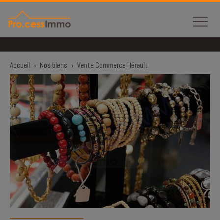
Panneau de gestion des cookies
Accueil
›
Nos biens
›
Vente Commerce Hérault