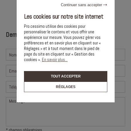
30132 Caissargues
Continuer sans accepter
06 99 66 12 12
Les cookies sur notre site internet
Pro.cessimo utilise des cookies pour
personnaliser le contenu et vous offrir une
Demande de renseignements
expérience sur mesure. Vous pouvez gérer vos
préférences et en savoir plus en cliquant sur «
Réglages » et à tout moment dans le pied de
page du site en cliquant sur « Gestion des
cookies ».
En savoir plus...
TOUT ACCEPTER
RÉGLAGES
* champs obligatoires