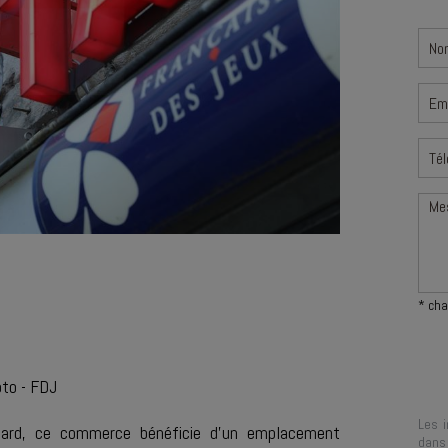
* cha
oto - FDJ
Les i
gard, ce commerce bénéficie d’un emplacement
dans 