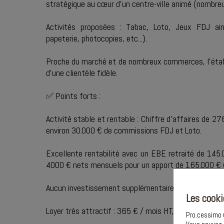
stratégique au cœur d'un centre-ville animé (nombre
Activités proposées : Tabac, Loto, Jeux FDJ ain
papeterie, photocopies, etc...).
Proche du marché et de nombreux commerces, l’établi
d’une clientèle fidèle.
✅ Points forts :
Activité stable et rentable : Chiffre d’affaires de
environ 30.000 € de commissions FDJ et Loto.
Excellente rentabilité avec un EBE retraité de 145
4000 € nets mensuels pour un apport de 165.000 € (
Aucun investissement supplémentaire à prévoir.
Les cooki
Loyer très attractif : 365 € / mois HT, net de TVA
Pro.cessimo u