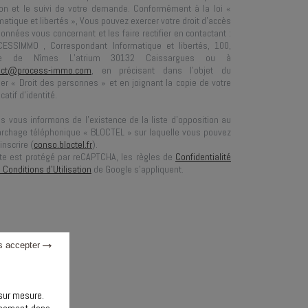
on et le suivi de votre demande. Conformément à la loi «
matique et libertés », Vous pouvez exercer votre droit d'accès
onnées vous concernant et les faire rectifier en contactant :
.CESSIMMO
, Correspondant Informatique et libertés,
100,
te de Nîmes L’atrium 30132 Caissargues
ou à
act@process-immo.com
, en précisant dans l’objet du
ier « Droit des personnes » et en joignant la copie de votre
icatif d’identité.
s vous informons de l’existence de la liste d’opposition au
rchage téléphonique « BLOCTEL » sur laquelle vous pouvez
inscrire (
conso.bloctel.fr
).
te est protégé par reCAPTCHA, les règles de
Confidentialité
 Conditions d'Utilisation
de Google s'appliquent.
s accepter
 sur mesure.