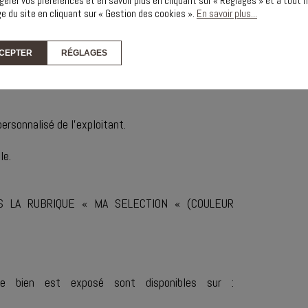
gérer vos préférences et en savoir plus en cliquant sur « Réglages » et à tou
ge du site en cliquant sur « Gestion des cookies ».
En savoir plus...
n(e) salarié(e).
CEPTER
RÉGLAGES
tives de développement (nouveaux services,
rsonnalisé de l’exploitant.
le.
S LA RUBRIQUE « MA SELECTION « (COULEUR
ce bien est exposé sont disponibles sur :