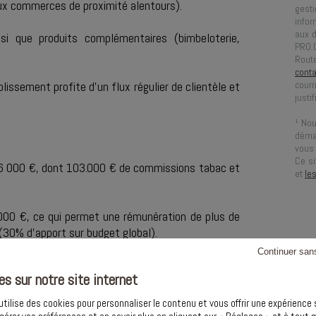
ux commerces de proximité alentours).
gesti
infor
aux d
si que produits complémentaires (bimbeloterie,
PRO
Rou
cont
ssement profite d’un flux régulier de clientèle et
courr
justif
¹ Nou
déma
vous 
Ce si
 276 000 €, dont 103.000 € de commissions tabac et
et
les
.000 €, ce qui permet une rémunération de plus de
30% d'apport sur budget global).
Continuer san
es sur notre site internet
tilise des cookies pour personnaliser le contenu et vous offrir une expérience