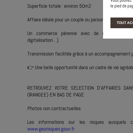
Vous pouvez 
Superficie totale : environ 50m2
le pied de pa
Affaire idéale pour un couple ou personne seule avec u
TOUT AC
Un commerce pérenne avec de réelles perspec
digitalisation…).
Transmission facilitée grâce à un accompagnement pe
👉 Une belle opportunité dans un cadre de vie agréab
RETROUVEZ VOTRE SELECTION D'AFFAIRES DAN
ORANGEE) EN BAS DE PAGE
Photos non contractuelles
Les informations sur les risques auxquels 
www.georisques.gouv.fr