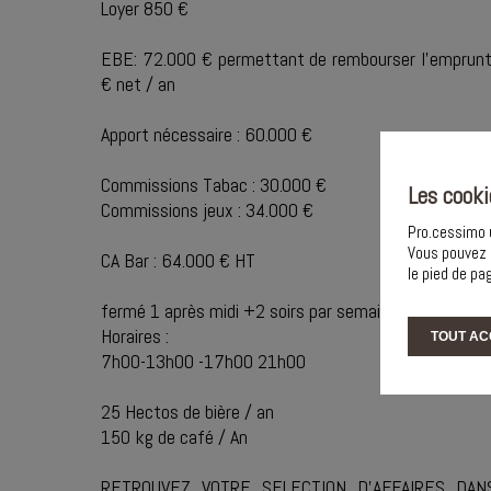
Loyer 850 €
EBE: 72.000 € permettant de rembourser l'emprunt 
€ net / an
Apport nécessaire : 60.000 €
Commissions Tabac : 30.000 €
Les cooki
Commissions jeux : 34.000 €
Pro.cessimo u
Vous pouvez 
CA Bar : 64.000 € HT
le pied de pa
fermé 1 après midi +2 soirs par semaine
Horaires :
TOUT AC
7h00-13h00 -17h00 21h00
25 Hectos de bière / an
150 kg de café / An
RETROUVEZ VOTRE SELECTION D'AFFAIRES DAN