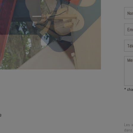
* cha
e
Les i
dans 