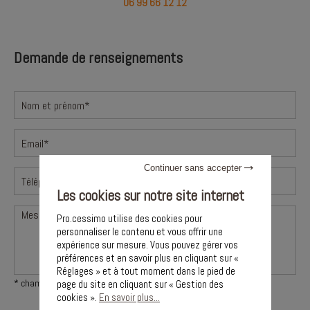
06 99 66 12 12
Demande de renseignements
Continuer sans accepter
Les cookies sur notre site internet
Pro.cessimo utilise des cookies pour
personnaliser le contenu et vous offrir une
expérience sur mesure. Vous pouvez gérer vos
préférences et en savoir plus en cliquant sur «
Réglages » et à tout moment dans le pied de
* champs obligatoires
page du site en cliquant sur « Gestion des
cookies ».
En savoir plus...