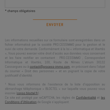
* champs obligatoires
Les informations recueillies sur ce formulaire sont enregistrées dans un
fichier informatisé par la société
PRO.CESSIMMO
pour la gestion et le
suivi de votre demande. Conformément à la loi « informatique et libertés
», Vous pouvez exercer votre droit d'accès aux données vous concernant
et les faire rectifier en contactant :
PRO.CESSIMMO
, Correspondant
Informatique et libertés,
100, Route de Nîmes L’atrium 30132
Caissargues
ou à
contact@process-immo.com
, en précisant dans l’objet
du courrier « Droit des personnes » et en joignant la copie de votre
justificatif d’identité.
¹ Nous vous informons de l’existence de la liste d’opposition au
démarchage téléphonique « BLOCTEL » sur laquelle vous pouvez vous
inscrire (
conso.bloctel.fr
).
Ce site est protégé par reCAPTCHA, les règles de
Confidentialité
et
les
Conditions d'Utilisation
de Google s'appliquent.