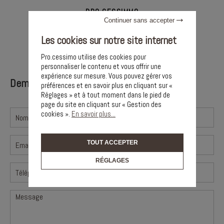
PRO.CESSIMMO
Continuer sans accepter
100, Route de Nîmes L’atrium
30132 Caissargues
Les cookies sur notre site internet
06 99 66 12 12
Pro.cessimo utilise des cookies pour
personnaliser le contenu et vous offrir une
expérience sur mesure. Vous pouvez gérer vos
Demande de renseignements
préférences et en savoir plus en cliquant sur «
Réglages » et à tout moment dans le pied de
page du site en cliquant sur « Gestion des
cookies ».
En savoir plus...
TOUT ACCEPTER
RÉGLAGES