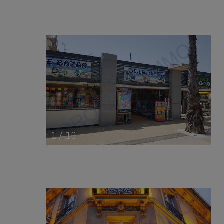
1
/
10