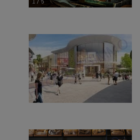
1
/
5
1
/
3