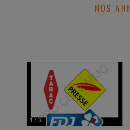
NOS AN
1
/
3