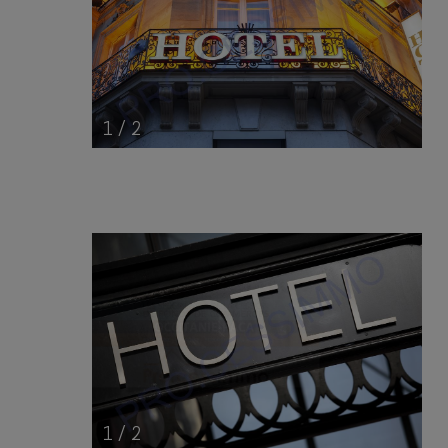
1
/
2
1
/
2