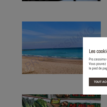
Les cooki
Pro.cessimo u
Vous pouvez 
le pied de pa
1
/
3
TOUT AC