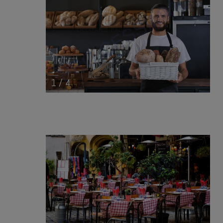
1
/
4