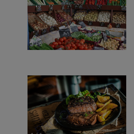
1
/
5