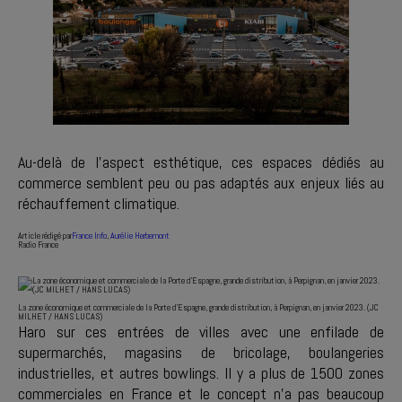
Au-delà de l'aspect esthétique, ces espaces dédiés au
commerce semblent peu ou pas adaptés aux enjeux liés au
réchauffement climatique.
Article rédigé par
France Info
,
Aurélie Herbemont
Radio France
La zone économique et commerciale de la Porte d'Espagne, grande distribution, à Perpignan, en janvier 2023. (JC
MILHET / HANS LUCAS)
Haro sur ces entrées de villes avec une enfilade de
supermarchés, magasins de bricolage, boulangeries
industrielles, et autres bowlings. Il y a plus de 1500 zones
commerciales en France et le concept n'a pas beaucoup