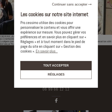
Continuer sans accepter
Les cookies sur notre site internet
Pro.cessimo utilise des cookies pour
personnaliser le contenu et vous offrir une
expérience sur mesure. Vous pouvez gérer vos
préférences et en savoir plus en cliquant sur «
CREPERIE JEAN MOULIN-MONTPELLIER
ACCOMPAGNEMENT PRO.CESSIMMO
Réglages » et à tout moment dans le pied de
La crêperie jean moulin change de propriétaire cette crêperie est située avenue jean moulin à Montpellier la transaction a été
réalisée par Pro.cessimmo
page du site en cliquant sur « Gestion des
cookies ».
En savoir plus...
TOUT ACCEPTER
RÉGLAGES
OCCITANIE - PACA
06 99 66 12 12