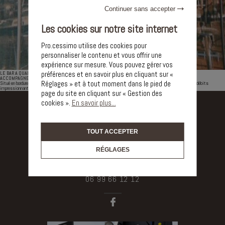
Continuer sans accepter
Les cookies sur notre site internet
Pro.cessimo utilise des cookies pour
personnaliser le contenu et vous offrir une
expérience sur mesure. Vous pouvez gérer vos
préférences et en savoir plus en cliquant sur «
LE BAR A QUAI-MEZE
ACCOMPAGNEMENT PRO.CESSIMMO
Réglages » et à tout moment dans le pied de
Situé en bordure de l'étang de Thau. Ce café qui est une institution à Mèze a la particularité d'avoir de grands débits
impressionnants Les exploitants ont été installés par l'agence PROCESSIMMO.
page du site en cliquant sur « Gestion des
cookies ».
En savoir plus...
TOUT ACCEPTER
RÉGLAGES
OCCITANIE - PACA
06 99 66 12 12