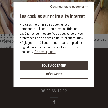
Continuer sans accepter
Les cookies sur notre site internet
Pro.cessimo utilise des cookies pour
personnaliser le contenu et vous offrir une
expérience sur mesure. Vous pouvez gérer vos
LA BOUCHERIE DE BOUTONNET
préférences et en savoir plus en cliquant sur «
ACCOMPAGNEMENT PRO.CESSIMMO
C'est avec un grand plaisir que le Cabinet Pro.cessImmo vous informe de la vente du Fonds de Commerce LA BOUCHERIE
Réglages » et à tout moment dans le pied de
DE BOUTONNET au coeur du Quartier Boutonnet à Montpellier .
page du site en cliquant sur « Gestion des
La transaction est un accompagnement du CABINET PROCESSIMMO- OCCITANIE-PACA
cookies ».
En savoir plus...
TOUT ACCEPTER
RÉGLAGES
OCCITANIE - PACA
06 99 66 12 12